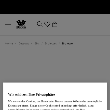
text.skipToContent
text.skipToNavigation
Schließen
0
Ihr Land
Home
/
Dessous
/
BHs
/
Bralettes
/
Bralette
Sprache
Wir schätzen Ihre Privatsphäre
61,00 €
Wir verwenden Cookies, um Ihnen beim Besuch unserer Website das bestmögliche
Erlebnis zu bieten. Einige dieser Cookies sind unbedingt erforderlich, damit
unsere Website funktioniert, während andere optional sind, um Ihre