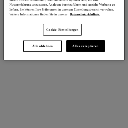
Teilen
Nutzererfahrung anzupassen, Analysen durchzuführen und gezielte Werbung zu
liefern. Sie können Ihre Präferenzen in unserem Einstellungsbereich verwalten.
Weitere Informationen finden Sie in unserer
Datenschutzrichtlinie.
Cookie-Einstellungen
intern. größen
Select Sizing
Alle ablehnen
Alles akzeptieren
EU
UK
Größe auswählen
Körbchengröße auswählen
Lagerbestand
Bitte Größe auswählen
IN DEN WARENKORB