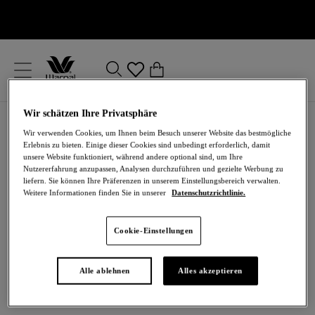
text.skipToContent
text.skipToNavigation
Schließen
0
Ihr Land
Wir schätzen Ihre Privatsphäre
Home
/
Dessous
/
BHs
/
Kontur-BHs
/
Contour-BH
Sprache
Wir verwenden Cookies, um Ihnen beim Besuch unserer Website das bestmögliche
Erlebnis zu bieten. Einige dieser Cookies sind unbedingt erforderlich, damit
unsere Website funktioniert, während andere optional sind, um Ihre
Nutzererfahrung anzupassen, Analysen durchzuführen und gezielte Werbung zu
liefern. Sie können Ihre Präferenzen in unserem Einstellungsbereich verwalten.
Weitere Informationen finden Sie in unserer
Datenschutzrichtlinie.
Cookie-Einstellungen
Alle ablehnen
Alles akzeptieren
76,00 €