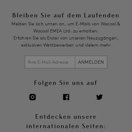
Körpermitte/Taille
Festes, verschweißtes Vorderteil zur Abflachung des Bauches
Bleiben Sie auf dem Laufenden
Verschleißter Saum an der vorderen Taille für mehr Komfort
Melden Sie sich unten an, um E-Mails von Wacoal &
(um Druck auf den Plexus zu verhindern)
Wacoal EMEA Ltd. zu erhalten.
Die Taille hat einen breiten Gummibund mit weichem Plüsch
Erfahren Sie als Erster von unseren Neuzugängen,
auf der Innenseite für Komfort und Halt
exklusiven Wettbewerben und vielem mehr
Sanfter Gummizug in der rückwärtigen Mittelnaht für ein
definiertes Po
Die Beinlänge ist für das Tragen unter kürzeren Röcken
ANMELDEN
geeignet
Präziser Schnitt entlang der Beinlinie für ein unsichtbares
Folgen Sie uns auf
Finish unter der Kleidung
Aufgedruckte Pflege-/Größeninformationen ersetzen das
üblich eingenähte Etikett
Artikelnummer: WE601034FRP
Entdecken unsere
internationalen Seiten: