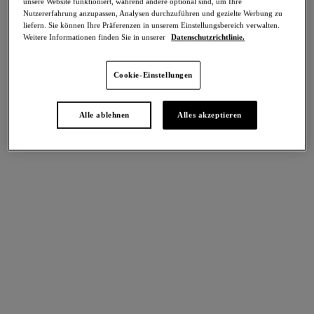
unsere Website funktioniert, während andere optional sind, um Ihre
Moderate Formung
Nutzererfahrung anzupassen, Analysen durchzuführen und gezielte Werbung zu
Teilen
liefern. Sie können Ihre Präferenzen in unserem Einstellungsbereich verwalten.
Weitere Informationen finden Sie in unserer
Datenschutzrichtlinie.
Cookie-Einstellungen
intern. größen
Select Sizing
Alle ablehnen
Alles akzeptieren
EU
UK
Größe auswählen
Körbchengröße auswählen
Lagerbestand
Bitte Größe auswählen
IN DEN WARENKORB