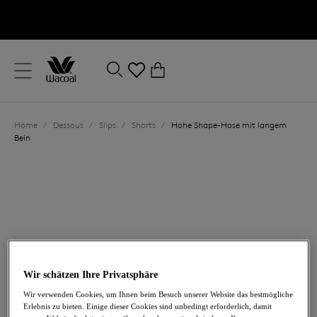
text.skipToContent
text.skipToNavigation
Schließen
0
Ihr Land
Home
/
Dessous
/
Slips
/
Shorts
/
Hohe Shape-Hose mit langem
Sprache
Bein
Wir schätzen Ihre Privatsphäre
57,00 €
Wir verwenden Cookies, um Ihnen beim Besuch unserer Website das bestmögliche
Erlebnis zu bieten. Einige dieser Cookies sind unbedingt erforderlich, damit