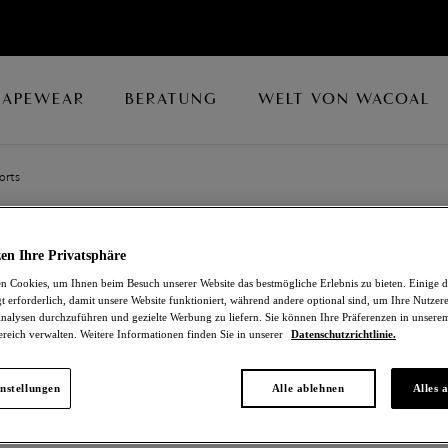
HAPEWEAR
BERATUNG
WELT VON WACOAL
orts
LACE PERFECT
en Ihre Privatsphäre
 Cookies, um Ihnen beim Besuch unserer Website das bestmögliche Erlebnis zu bieten. Einige d
Shorts
t erforderlich, damit unsere Website funktioniert, während andere optional sind, um Ihre Nutzer
nalysen durchzuführen und gezielte Werbung zu liefern. Sie können Ihre Präferenzen in unsere
ereich verwalten. Weitere Informationen finden Sie in unserer
Datenschutzrichtlinie.
Charcoal
38,00 €
nstellungen
Alle ablehnen
Alles 