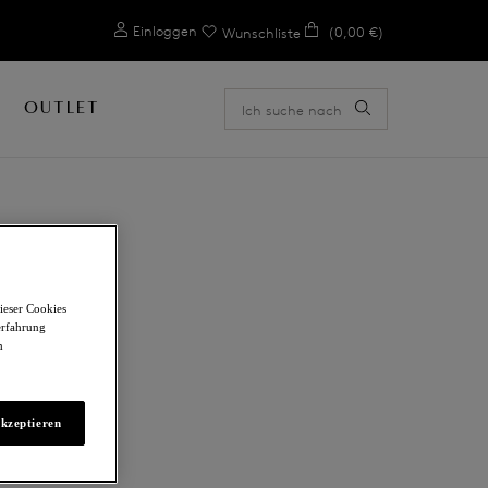
0
Einloggen
(0,00 €)
Wunschliste
OUTLET
ION
ieser Cookies
erfahrung
m
akzeptieren