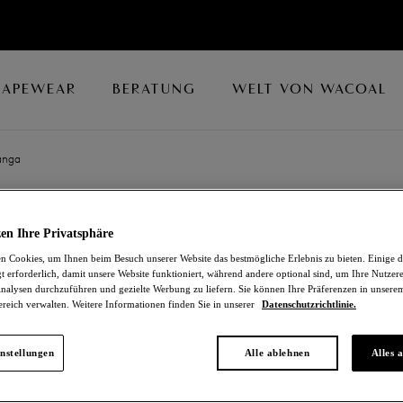
HAPEWEAR
BERATUNG
WELT VON WACOAL
anga
EMBRACE LAC
en Ihre Privatsphäre
 Cookies, um Ihnen beim Besuch unserer Website das bestmögliche Erlebnis zu bieten. Einige d
Tanga
t erforderlich, damit unsere Website funktioniert, während andere optional sind, um Ihre Nutzer
nalysen durchzuführen und gezielte Werbung zu liefern. Sie können Ihre Präferenzen in unsere
ereich verwalten. Weitere Informationen finden Sie in unserer
Datenschutzrichtlinie.
Black
34,00 €
nstellungen
Alle ablehnen
Alles 