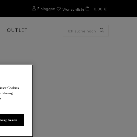
0
Einloggen
(0,00 €)
Wunschliste
OUTLET
E
ieser Cookies
erfahrung
m
akzeptieren