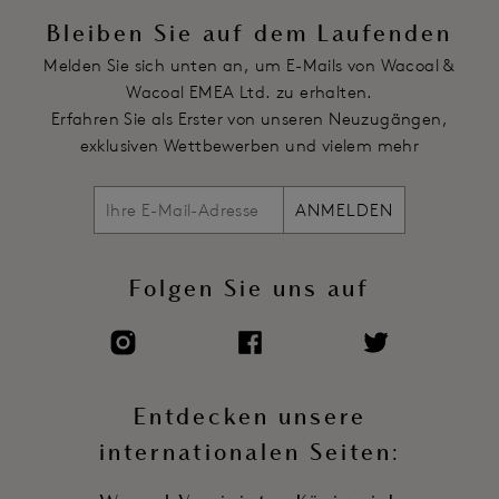
und hebt sie an
Bleiben Sie auf dem Laufenden
Fassung und Seitenteil sind komplett aus Spitze
Melden Sie sich unten an, um E-Mails von Wacoal &
Das zusammenlaufende Rückenteil besteht aus Stretch Satin
Wacoal EMEA Ltd. zu erhalten.
Voll verstellbare Träger
Erfahren Sie als Erster von unseren Neuzugängen,
Hakenverschluss mit weichem Griff
exklusiven Wettbewerben und vielem mehr
Artikelnummer: WEBFA162GAD
ANMELDEN
Folgen Sie uns auf
Entdecken unsere
internationalen Seiten: