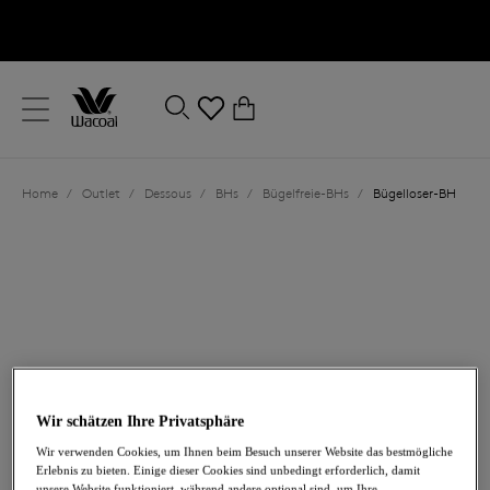
text.skipToContent
text.skipToNavigation
Schließen
0
Ihr Land
Home
/
Outlet
/
Dessous
/
BHs
/
Bügelfreie-BHs
/
Bügelloser-BH
Sprache
Wir schätzen Ihre Privatsphäre
39,00 €
war 65,00 €
Wir verwenden Cookies, um Ihnen beim Besuch unserer Website das bestmögliche
Erlebnis zu bieten. Einige dieser Cookies sind unbedingt erforderlich, damit
-40%
unsere Website funktioniert, während andere optional sind, um Ihre