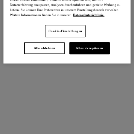
Teilen
Nutzererfahrung anzupassen, Analysen durchzuführen und gezielte Werbung zu
liefern. Sie können Ihre Präferenzen in unserem Einstellungsbereich verwalten.
Weitere Informationen finden Sie in unserer
Datenschutzrichtlinie.
Cookie-Einstellungen
intern. größen
Select Sizing
EU
UK
Alle ablehnen
Alles akzeptieren
Größe auswählen
Körbchengröße auswählen
Lagerbestand
Bitte Größe auswählen
IN DEN WARENKORB