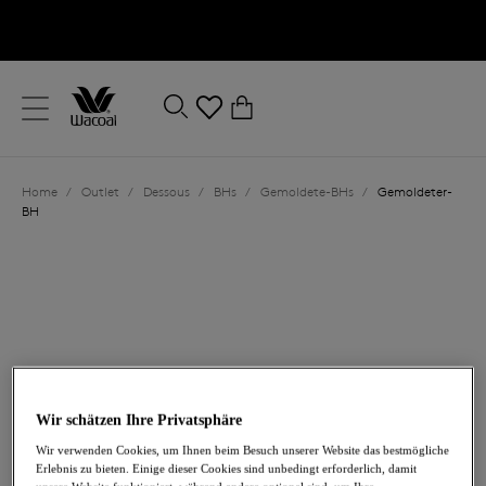
text.skipToContent
text.skipToNavigation
Schließen
0
Ihr Land
Home
/
Outlet
/
Dessous
/
BHs
/
Gemoldete-BHs
/
Gemoldeter-
Sprache
BH
Wir schätzen Ihre Privatsphäre
33,60 €
war 56,00 €
Wir verwenden Cookies, um Ihnen beim Besuch unserer Website das bestmögliche
Erlebnis zu bieten. Einige dieser Cookies sind unbedingt erforderlich, damit