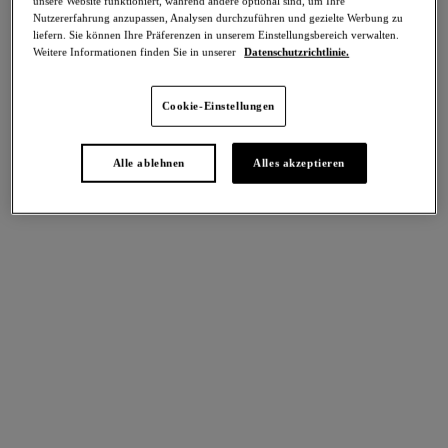
unsere Website funktioniert, während andere optional sind, um Ihre
-40%
Nutzererfahrung anzupassen, Analysen durchzuführen und gezielte Werbung zu
Teilen
liefern. Sie können Ihre Präferenzen in unserem Einstellungsbereich verwalten.
Weitere Informationen finden Sie in unserer
Datenschutzrichtlinie.
Cookie-Einstellungen
intern. größen
Select Sizing
Alle ablehnen
Alles akzeptieren
EU
UK
Größe auswählen
Körbchengröße auswählen
Lagerbestand
Bitte Größe auswählen
IN DEN WARENKORB