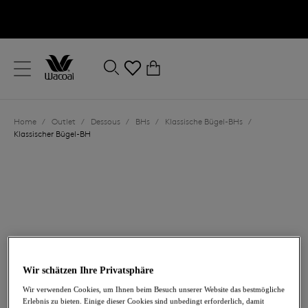
text.skipToContent
text.skipToNavigation
Schließen
0
Ihr Land
Home
/
Outlet
/
Dessous
/
BHs
/
Klassische Bügel-BHs
/
Sprache
Klassischer Bügel-BH
Wir schätzen Ihre Privatsphäre
30,50 €
war 61,00 €
Wir verwenden Cookies, um Ihnen beim Besuch unserer Website das bestmögliche
Erlebnis zu bieten. Einige dieser Cookies sind unbedingt erforderlich, damit