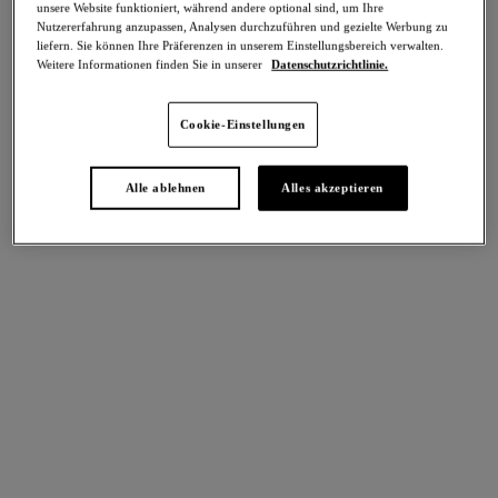
unsere Website funktioniert, während andere optional sind, um Ihre
-50%
Nutzererfahrung anzupassen, Analysen durchzuführen und gezielte Werbung zu
Teilen
liefern. Sie können Ihre Präferenzen in unserem Einstellungsbereich verwalten.
Weitere Informationen finden Sie in unserer
Datenschutzrichtlinie.
Cookie-Einstellungen
Alle ablehnen
Alles akzeptieren
intern. größen
Select Sizing
EU
UK
Größe auswählen
Körbchengröße auswählen
Lagerbestand
Bitte Größe auswählen