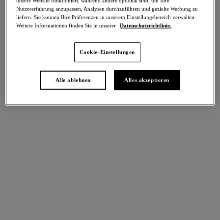
unsere Website funktioniert, während andere optional sind, um Ihre
-70%
Nutzererfahrung anzupassen, Analysen durchzuführen und gezielte Werbung zu
Teilen
liefern. Sie können Ihre Präferenzen in unserem Einstellungsbereich verwalten.
Weitere Informationen finden Sie in unserer
Datenschutzrichtlinie.
Cookie-Einstellungen
intern. größen
Select Sizing
Alle ablehnen
Alles akzeptieren
EU
UK
Größe auswählen
Körbchengröße auswählen
Lagerbestand
Bitte Größe auswählen
IN DEN WARENKORB