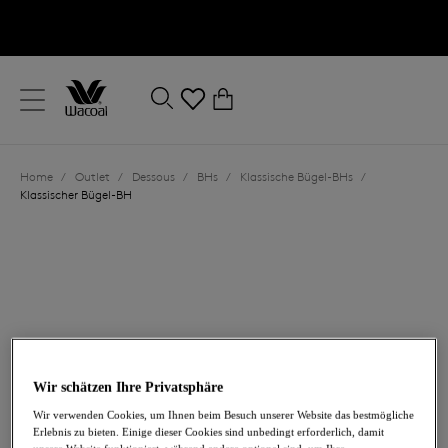
text.skipToContent
text.skipToNavigation
Schließen
0
Ihr Land
Home
/
Outlet
/
Dessous
/
BHs
/
Klassische Bügel-BHs
/
Sprache
Klassischer Bügel-BH
Wir schätzen Ihre Privatsphäre
21,60 €
war 72,00 €
Wir verwenden Cookies, um Ihnen beim Besuch unserer Website das bestmögliche
Erlebnis zu bieten. Einige dieser Cookies sind unbedingt erforderlich, damit