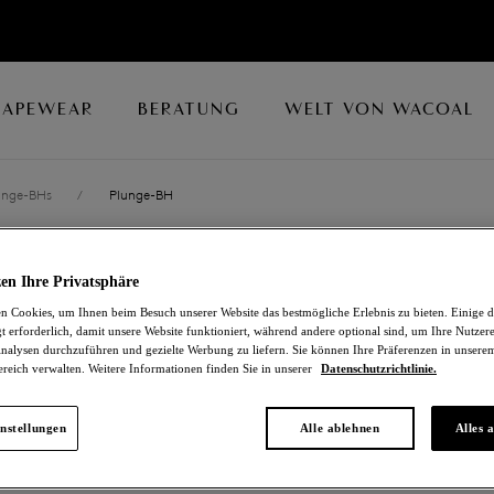
HAPEWEAR
BERATUNG
WELT VON WACOAL
unge-BHs
/
Plunge-BH
EMBRACE LAC
en Ihre Privatsphäre
 Cookies, um Ihnen beim Besuch unserer Website das bestmögliche Erlebnis zu bieten. Einige d
Plunge-BH
t erforderlich, damit unsere Website funktioniert, während andere optional sind, um Ihre Nutzer
nalysen durchzuführen und gezielte Werbung zu liefern. Sie können Ihre Präferenzen in unsere
ereich verwalten. Weitere Informationen finden Sie in unserer
Datenschutzrichtlinie.
Faded Rose / White Sand
32,00 €
war 64,00 €
nstellungen
Alle ablehnen
Alles 