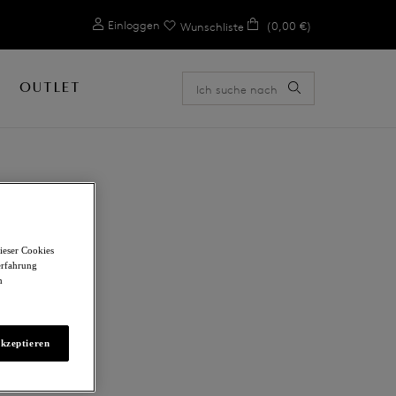
0
Einloggen
(0,00 €)
Wunschliste
OUTLET
E
ieser Cookies
erfahrung
m
akzeptieren