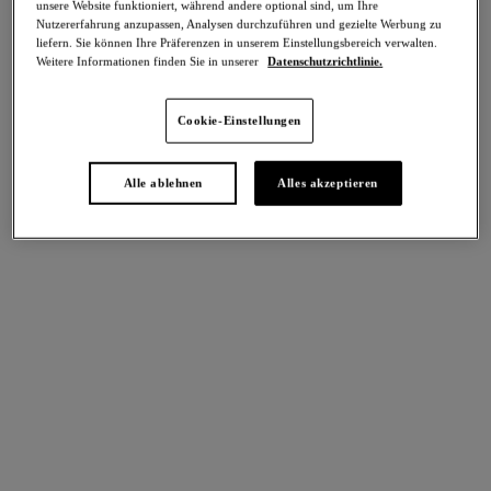
unsere Website funktioniert, während andere optional sind, um Ihre
Teilen
Nutzererfahrung anzupassen, Analysen durchzuführen und gezielte Werbung zu
liefern. Sie können Ihre Präferenzen in unserem Einstellungsbereich verwalten.
Weitere Informationen finden Sie in unserer
Datenschutzrichtlinie.
Cookie-Einstellungen
intern. größen
Select Sizing
Alle ablehnen
Alles akzeptieren
EU
UK
Größe auswählen
Körbchengröße auswählen
Lagerbestand
Bitte Größe auswählen
IN DEN WARENKORB