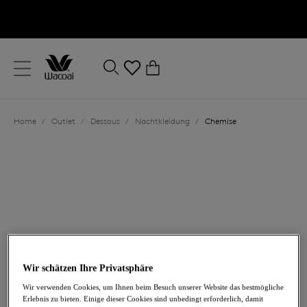
text.skipToContent
text.skipToNavigation
Schließen
0
Ihr Land
Home
/
Outlet
/
Dessous
/
Nachtkleidung
/
Chemise
Sprache
36,00 €
war 72,00 €
Wir schätzen Ihre Privatsphäre
Wir verwenden Cookies, um Ihnen beim Besuch unserer Website das bestmögliche
Erlebnis zu bieten. Einige dieser Cookies sind unbedingt erforderlich, damit
-50%