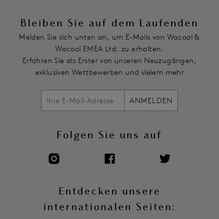
Ein breites Unterbrustband aus Spitze hilft, die Passform zu
erhalten und sicherzustellen, dass die Cups an ihrem Platz
Bleiben Sie auf dem Laufenden
bleiben
Melden Sie sich unten an, um E-Mails von Wacoal &
Obere Rückseite aus Spitze
Wacoal EMEA Ltd. zu erhalten.
Locker sitzendes Rockteil
Erfahren Sie als Erster von unseren Neuzugängen,
Voll verstellbare Spagetti-Träger
exklusiven Wettbewerben und vielem mehr
Artikelnummer: WE135009FIA
ANMELDEN
Folgen Sie uns auf
Entdecken unsere
internationalen Seiten: