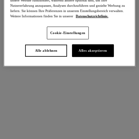
unsere Website funktioniert, während andere optional sind, um Ihre
-50%
Nutzererfahrung anzupassen, Analysen durchzuführen und gezielte Werbung zu
Teilen
liefern. Sie können Ihre Präferenzen in unserem Einstellungsbereich verwalten.
Weitere Informationen finden Sie in unserer
Datenschutzrichtlinie.
Cookie-Einstellungen
intern. größen
Select Sizing
Alle ablehnen
Alles akzeptieren
EU
UK
Größe auswählen
Körbchengröße auswählen
Lagerbestand
Bitte Größe auswählen
IN DEN WARENKORB