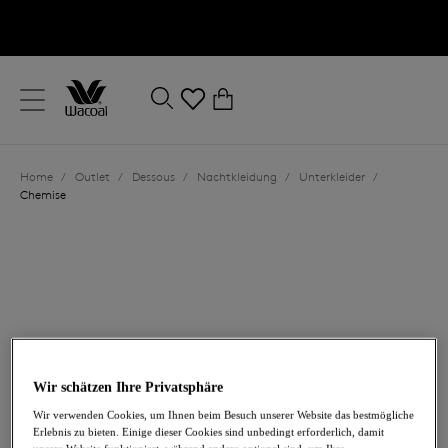
text.skipToContent
text.skipToNavigation
Schließen
0
Ihr Land
Home
/
Outlet
/
Dessous
/
Nachtkleidung
/
Unterkleider
/
Sprache
Chemise
Wir schätzen Ihre Privatsphäre
39,00 €
war 78,00 €
Wir verwenden Cookies, um Ihnen beim Besuch unserer Website das bestmögliche
Erlebnis zu bieten. Einige dieser Cookies sind unbedingt erforderlich, damit