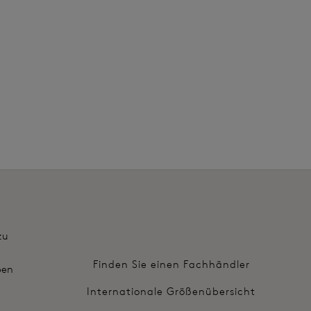
10,80 €
war 36,00 €
Weitere Farben erhältlich
zu
Finden Sie einen Fachhändler
ben
Internationale Größenübersicht