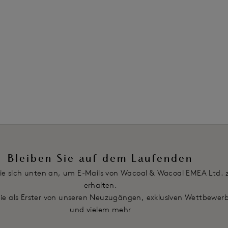
€
10,50 €
war 38,00 €
war 35,00 €
Farben erhältlich
Weitere Farben erhältlich
1
2
Weiter
Bleiben Sie auf dem Laufenden
ie sich unten an, um E-Mails von Wacoal & Wacoal EMEA Ltd. 
erhalten.
Sie als Erster von unseren Neuzugängen, exklusiven Wettbewer
und vielem mehr