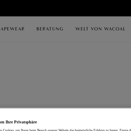
HAPEWEAR
BERATUNG
WELT VON WACOAL
Look mit Wacoal's Shorts, die jetzt mit bis zu 50 % Rabatt
en Ihre Privatsphäre
 Cookies, um Ihnen beim Besuch unserer Website das bestmögliche Erlebnis zu bieten. Einige d