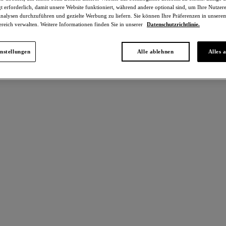
t erforderlich, damit unsere Website funktioniert, während andere optional sind, um Ihre Nutzer
nalysen durchzuführen und gezielte Werbung zu liefern. Sie können Ihre Präferenzen in unsere
orts
ereich verwalten. Weitere Informationen finden Sie in unserer
Datenschutzrichtlinie.
nstellungen
Alle ablehnen
Alles 
l gefunden
Lace Perfection
%
-30%
Shorts
Cafe Creme
€
26,60 €
war 38,00 €
war 38,00 €
Farben erhältlich
Weitere Farben erhältlich
vine
Most Divine
%
-40%
Shorts
Eau-de-nil