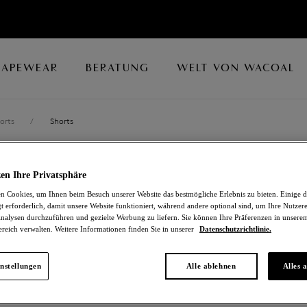
HAPEWEAR
BERATUNG
WELT VON WACOAL
orts
/
Shorts
RAVISSANT
en Ihre Privatsphäre
 Cookies, um Ihnen beim Besuch unserer Website das bestmögliche Erlebnis zu bieten. Einige d
Shorts
t erforderlich, damit unsere Website funktioniert, während andere optional sind, um Ihre Nutzer
nalysen durchzuführen und gezielte Werbung zu liefern. Sie können Ihre Präferenzen in unsere
ereich verwalten. Weitere Informationen finden Sie in unserer
Datenschutzrichtlinie.
Indigo Bunting
10,80 €
war 36,00 €
nstellungen
Alle ablehnen
Alles 