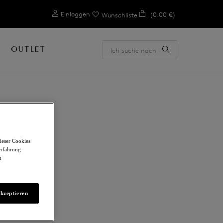
0
Einloggen
(0.00 €)
Wunschliste
OUTLET
ieser Cookies
erfahrung
m
akzeptieren