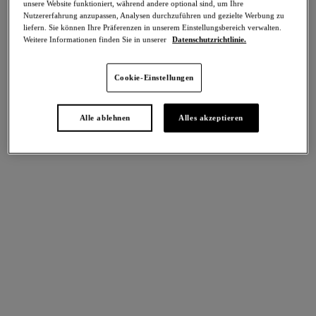
unsere Website funktioniert, während andere optional sind, um Ihre
Teilen
Nutzererfahrung anzupassen, Analysen durchzuführen und gezielte Werbung zu
liefern. Sie können Ihre Präferenzen in unserem Einstellungsbereich verwalten.
Weitere Informationen finden Sie in unserer
Datenschutzrichtlinie.
Cookie-Einstellungen
intern. größen
Select Sizing
Alle ablehnen
Alles akzeptieren
EU
UK
Größe auswählen
Körbchengröße auswählen
Lagerbestand
Bitte Größe auswählen
IN DEN WARENKORB