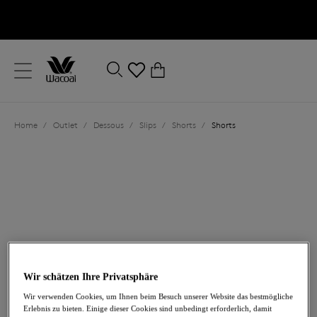
text.skipToContent
text.skipToNavigation
Schließen
0
Ihr Land
Home
/
Outlet
/
Dessous
/
Slips
/
Shorts
/
Shorts
Sprache
25,80 €
war 43,00 €
Wir schätzen Ihre Privatsphäre
Wir verwenden Cookies, um Ihnen beim Besuch unserer Website das bestmögliche
Erlebnis zu bieten. Einige dieser Cookies sind unbedingt erforderlich, damit
-40%