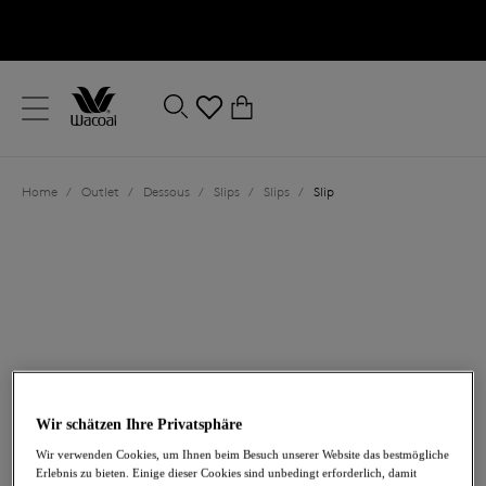
text.skipToContent
text.skipToNavigation
Schließen
0
Ihr Land
Home
/
Outlet
/
Dessous
/
Slips
/
Slips
/
Slip
Sprache
18,00 €
war 36,00 €
Wir schätzen Ihre Privatsphäre
Wir verwenden Cookies, um Ihnen beim Besuch unserer Website das bestmögliche
Erlebnis zu bieten. Einige dieser Cookies sind unbedingt erforderlich, damit
-50%