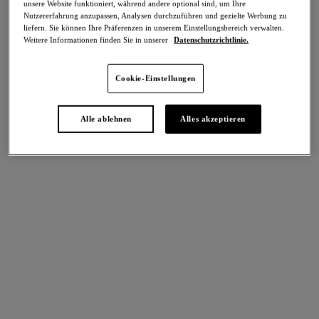
unsere Website funktioniert, während andere optional sind, um Ihre
Teilen
Nutzererfahrung anzupassen, Analysen durchzuführen und gezielte Werbung zu
liefern. Sie können Ihre Präferenzen in unserem Einstellungsbereich verwalten.
Weitere Informationen finden Sie in unserer
Datenschutzrichtlinie.
Cookie-Einstellungen
intern. größen
Select Sizing
Alle ablehnen
Alles akzeptieren
EU
UK
Größe auswählen
Körbchengröße auswählen
Lagerbestand
Bitte Größe auswählen
IN DEN WARENKORB