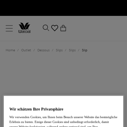
text.skipToContent
text.skipToNavigation
Schließen
0
Ihr Land
Home
/
Outlet
/
Dessous
/
Slips
/
Slips
/
Slip
Sprache
Wir schätzen Ihre Privatsphäre
21,00 €
war 35,00 €
Wir verwenden Cookies, um Ihnen beim Besuch unserer Website das bestmögliche
Erlebnis zu bieten. Einige dieser Cookies sind unbedingt erforderlich, damit
-40%
unsere Website funktioniert, während andere optional sind, um Ihre