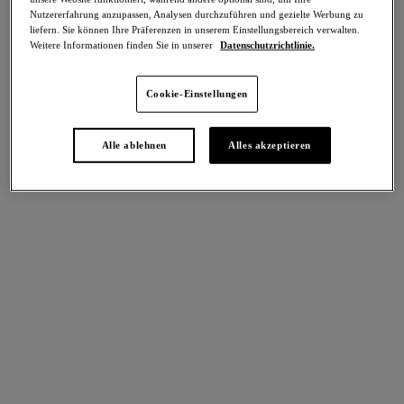
Teilen
Nutzererfahrung anzupassen, Analysen durchzuführen und gezielte Werbung zu
liefern. Sie können Ihre Präferenzen in unserem Einstellungsbereich verwalten.
Weitere Informationen finden Sie in unserer
Datenschutzrichtlinie.
Cookie-Einstellungen
intern. größen
Select Sizing
EU
UK
Alle ablehnen
Alles akzeptieren
Größe auswählen
Körbchengröße auswählen
Lagerbestand
Bitte Größe auswählen
IN DEN WARENKORB